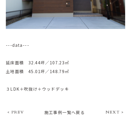
---data---
延床面積 32.44坪／107.23㎡
土地面積 45.01坪／148.79㎡
３LDK＋吹抜け＋ウッドデッキ
< PREV
施工事例一覧へ戻る
NEXT >